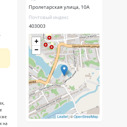
Пролетарская улица, 10А
Почтовый индекс
403003
,
+
−
ax,
е
акже
Leaflet
|
©
OpenStreetMap
x на