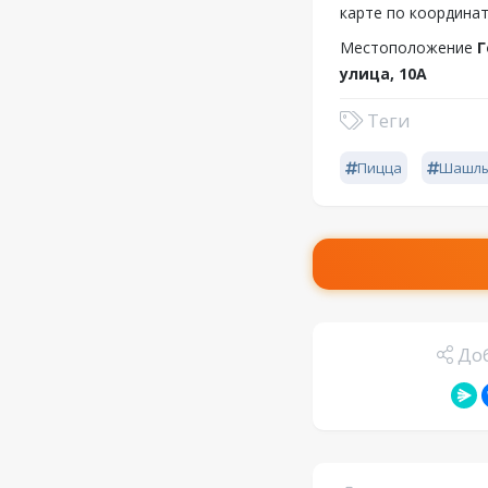
карте по координат
Местоположение
Г
улица, 10А
Теги
Пицца
Шашл
Доб