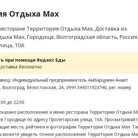
ия Отдыха Max
есторане Территория Отдыха Max, Доставка из
ыха Max, Городище, Волгоградская область, Россия
лица, 10А
ть при помощи Яндекс Еды
доставка бесплатно
авец): Индивидуальный предприниматель Амбарцумян Анаит
, Волгоград, Белостокская, 2А, ИНН 344311923740, рег. номер
:00 до 22:00
показано расположение и меню ресторана Территория Отдыха M
 в Городище по адресу Пролетарская улица, 10А. Просматривайт
ащие места, рейтинги и фотографии Территория Отдыха Max. Т
вы можете увидеть точное расположение Территория Отдыха Ma