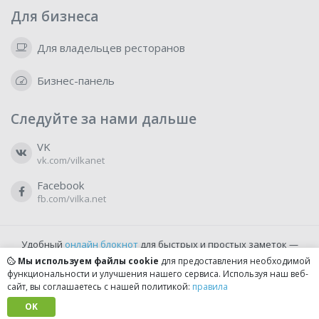
Для бизнеса
Для владельцев ресторанов
Бизнес-панель
Следуйте за нами дальше
VK
vk.com/vilkanet
Facebook
fb.com/vilka.net
Удобный
онлайн блокнот
для быстрых и простых заметок —
бесплатно и доступно прямо из браузера.
Мы используем файлы cookie
для предоставления необходимой
функциональности и улучшения нашего сервиса. Используя наш веб-
сайт, вы соглашаетесь с нашей политикой:
правила
© 2022-2026, vilka.net
Сделано с
OK