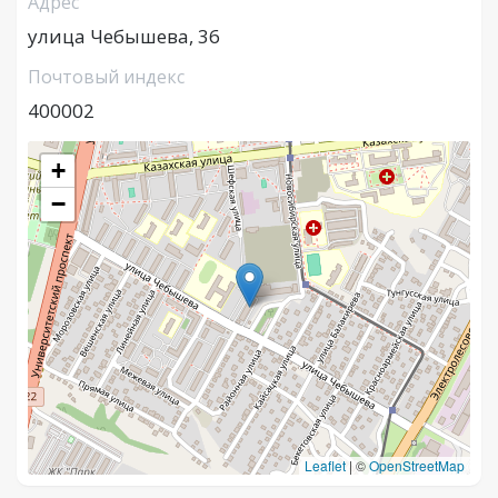
Адрес
улица Чебышева, 36
Почтовый индекс
400002
+
−
Leaflet
|
©
OpenStreetMap