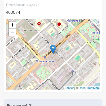
Почтовый индекс
400074
+
−
Leaflet
|
©
OpenStreetMap
Есть идея?