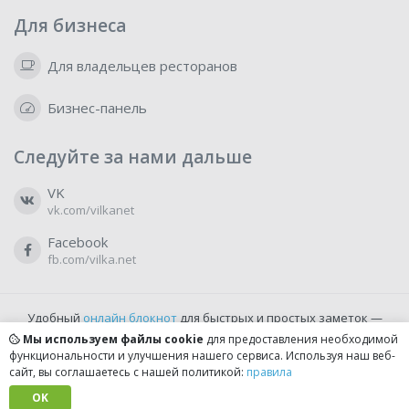
Для бизнеса
Для владельцев ресторанов
Бизнес-панель
Следуйте за нами дальше
VK
vk.com/vilkanet
Facebook
fb.com/vilka.net
Удобный
онлайн блокнот
для быстрых и простых заметок —
бесплатно и доступно прямо из браузера.
Мы используем файлы cookie
для предоставления необходимой
функциональности и улучшения нашего сервиса. Используя наш веб-
сайт, вы соглашаетесь с нашей политикой:
правила
© 2022-2026, vilka.net
Сделано с
OK