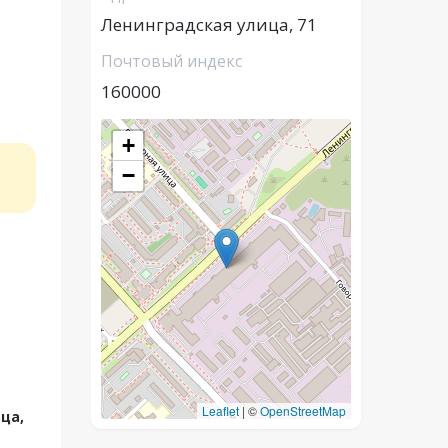
Ленинградская улица, 71
Почтовый индекс
160000
,
+
−
Leaflet
|
©
OpenStreetMap
ца,