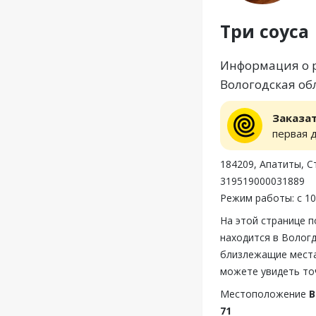
Три соуса
Информация о ре
Вологодская обл
Заказа
первая 
184209, Апатиты, С
319519000031889
Режим работы: с 10
На этой странице 
находится в Вологд
близлежащие места,
можете увидеть то
Местоположение
В
71