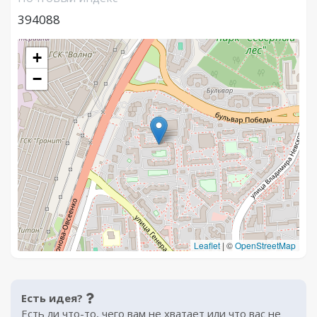
394088
+
−
Leaflet
|
©
OpenStreetMap
Есть идея?
Есть ли что-то, чего вам не хватает или что вас не