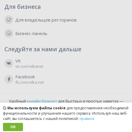
Для бизнеса
Для владельцев ресторанов
Бизнес-панель
Следуйте за нами дальше
VK
vk.com/vilkanet
Facebook
fb.com/vilka.net
Удобный
онлайн блокнот
для быстрых и простых заметок —
бесплатно и доступно прямо из браузера.
Мы используем файлы cookie
для предоставления необходимой
функциональности и улучшения нашего сервиса. Используя наш веб-
сайт, вы соглашаетесь с нашей политикой:
правила
© 2022-2026, vilka.net
Сделано с
OK