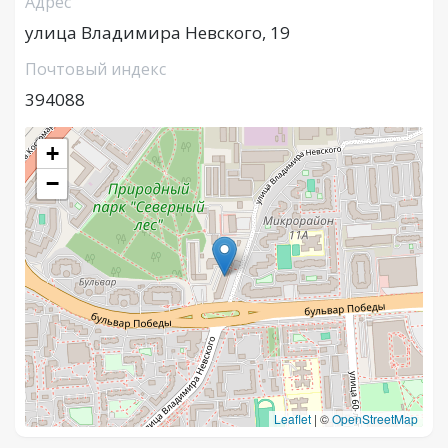
Адрес
улица Владимира Невского, 19
Почтовый индекс
394088
+
−
Leaflet
|
©
OpenStreetMap