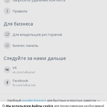
Запросить удаление контента
Правила
Для бизнеса
Для владельцев ресторанов
Бизнес-панель
Следуйте за нами дальше
VK
vk.com/vilkanet
Facebook
fb.com/vilka.net
Удобный
онлайн блокнот
для быстрых и простых заметок —
бесплатно и доступно прямо из браузера.
Мы используем файлы cookie
для предоставления необходимой