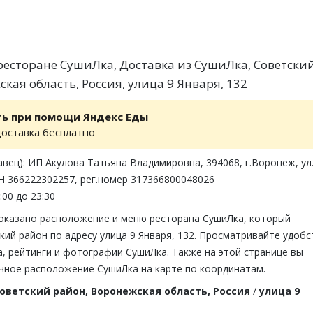
есторане СушиЛка, Доставка из СушиЛка, Советски
кая область, Россия, улица 9 Января, 132
ть при помощи Яндекс Еды
доставка бесплатно
вец): ИП Акулова Татьяна Владимировна, 394068, г.Воронеж, ул
Н 366222302257, рег.номер 317366800048026
:00 до 23:30
показано расположение и меню ресторана СушиЛка, который
кий район по адресу улица 9 Января, 132. Просматривайте удобс
, рейтинги и фотографии СушиЛка. Также на этой странице вы
чное расположение СушиЛка на карте по координатам.
оветский район, Воронежская область, Россия
/
улица 9