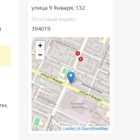
улица 9 Января, 132
Почтовый индекс
394019
й
+
−
.
тва,
Leaflet
|
©
OpenStreetMap