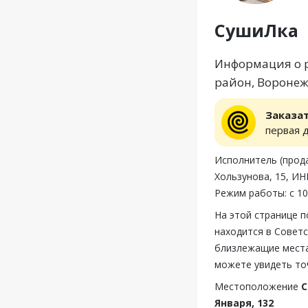
СушиЛка
Информация о р
район, Воронежс
Заказа
первая 
Исполнитель (прода
Хользунова, 15, ИН
Режим работы: с 10
На этой странице 
находится в Советс
близлежащие места
можете увидеть то
Местоположение
С
Января, 132