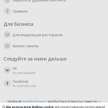
Запросить удаление контента
Правила
Для бизнеса
Для владельцев ресторанов
Бизнес-панель
Следуйте за нами дальше
VK
vk.com/vilkanet
Facebook
fb.com/vilka.net
Удобный
онлайн блокнот
для быстрых и простых заметок —
бесплатно и доступно прямо из браузера.
Мы используем файлы cookie
для предоставления необходимой