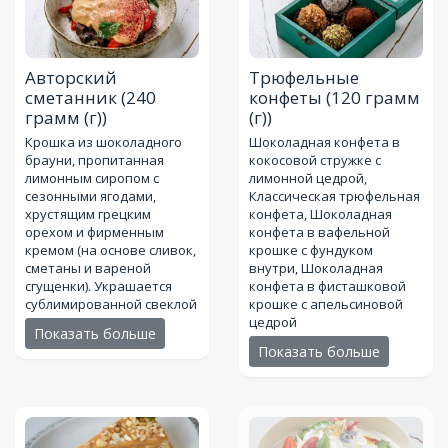
Авторский
Трюфельные
сметанник
(240
конфеты
(120 грамм
грамм (г))
(г))
Крошка из шоколадного
Шоколадная конфета в
брауни, пропитанная
кокосовой стружке с
лимонным сиропом с
лимонной цедрой,
сезонными ягодами,
Классическая трюфельная
хрустящим грецким
конфета, Шоколадная
орехом и фирменным
конфета в вафельной
кремом (на основе сливок,
крошке с фундуком
сметаны и вареной
внутри, Шоколадная
сгущенки). Украшается
конфета в фисташковой
сублимированной свеклой
крошке с апельсиновой
цедрой
Показать больше
Показать больше