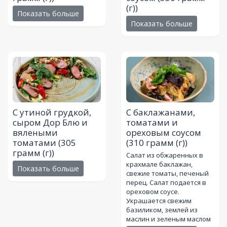
(г))
Показать больше
Показать больше
С утиной грудкой,
С баклажанами,
сыром Дор Блю и
томатами и
вялеными
ореховым соусом
томатами
(305
(310 грамм (г))
грамм (г))
Салат из обжаренных в
крахмале баклажан,
Показать больше
свежие томаты, печеный
перец. Салат подается в
ореховом соусе.
Украшается свежим
базиликом, землей из
маслин и зеленым маслом