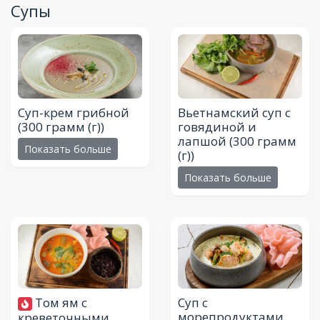
Супы
Суп-крем грибной
Вьетнамский суп с
(300 грамм (г))
говядиной и
лапшой
(300 грамм
Показать больше
(г))
Показать больше
Том ям с
Суп с
морепродуктами
креветочными