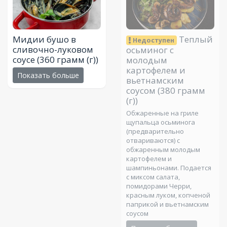
Мидии бушо в
Теплый
Недоступен
сливочно-луковом
осьминог с
соусе
(360 грамм (г))
молодым
картофелем и
Показать больше
вьетнамским
соусом
(380 грамм
(г))
Обжаренные на гриле
щупальца осьминога
(предварительно
отвариваются) с
обжаренным молодым
картофелем и
шампиньонами. Подается
с миксом салата,
помидорами Черри,
красным луком, копченой
паприкой и вьетнамским
соусом