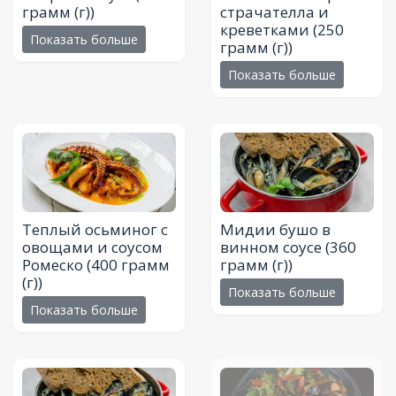
грамм (г))
страчателла и
креветками
(250
Показать больше
грамм (г))
Показать больше
Теплый осьминог с
Мидии бушо в
овощами и соусом
винном соусе
(360
Ромеско
(400 грамм
грамм (г))
(г))
Показать больше
Показать больше