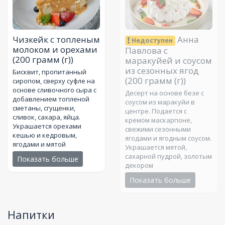
Чизкейк с топленым
Анна
Недоступен
молоком и орехами
Павлова с
(200 грамм (г))
маракуйей и соусом
из сезонных ягод
Бисквит, пропитанный
(200 грамм (г))
сиропом, сверху суфле на
основе сливочного сыра с
Десерт на основе безе с
добавлением топленой
соусом из маракуйи в
сметаны, сгущенки,
центре. Подается с
сливок, сахара, яйца.
кремом маскарпоне,
Украшается орехами
свежими сезонными
кешью и кедровым,
ягодами и ягодным соусом.
ягодами и мятой
Украшается мятой,
сахарной пудрой, золотым
Показать больше
декором
Показать больше
Напитки