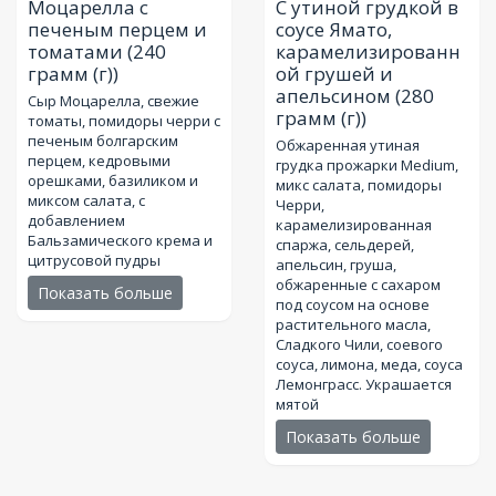
Моцарелла с
С утиной грудкой в
печеным перцем и
соусе Ямато,
томатами
(240
карамелизированн
грамм (г))
ой грушей и
апельсином
(280
Сыр Моцарелла, свежие
грамм (г))
томаты, помидоры черри с
печеным болгарским
Обжаренная утиная
перцем, кедровыми
грудка прожарки Medium,
орешками, базиликом и
микс салата, помидоры
миксом салата, с
Черри,
добавлением
карамелизированная
Бальзамического крема и
спаржа, сельдерей,
цитрусовой пудры
апельсин, груша,
обжаренные с сахаром
Показать больше
под соусом на основе
растительного масла,
Сладкого Чили, соевого
соуса, лимона, меда, соуса
Лемонграсс. Украшается
мятой
Показать больше