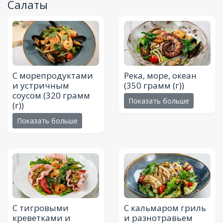
Салаты
С морепродуктами
Река, море, океан
и устричным
(350 грамм (г))
соусом
(320 грамм
Показать больше
(г))
Показать больше
С тигровыми
С кальмаром гриль
креветками и
и разнотравьем