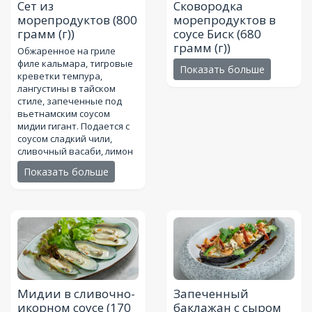
Сет из
Сковородка
морепродуктов
(800
морепродуктов в
грамм (г))
соусе Биск
(680
грамм (г))
Обжаренное на гриле
филе кальмара, тигровые
Показать больше
креветки темпура,
лангустины в тайском
стиле, запеченные под
вьетнамским соусом
мидии гигант. Подается с
соусом сладкий чили,
сливочный васаби, лимон
Показать больше
Мидии в сливочно-
Запеченный
икорном соусе
(170
баклажан с сыром