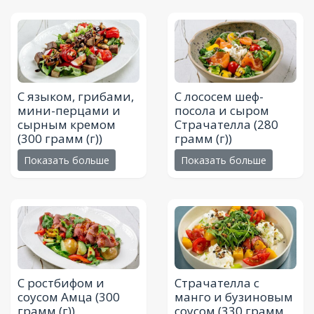
С языком, грибами,
С лососем шеф-
мини-перцами и
посола и сыром
сырным кремом
Страчателла
(280
(300 грамм (г))
грамм (г))
Показать больше
Показать больше
С ростбифом и
Страчателла с
соусом Амца
(300
манго и бузиновым
грамм (г))
соусом
(330 грамм