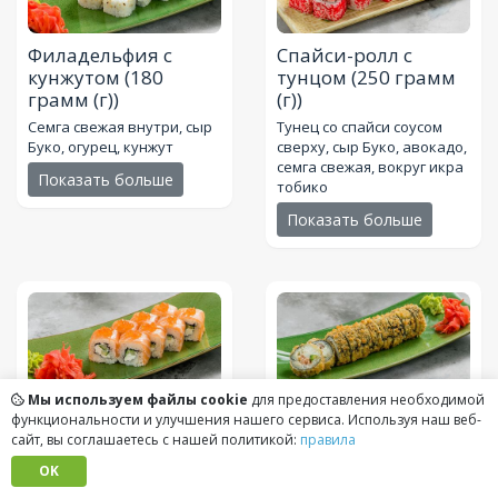
Филадельфия с
Спайси-ролл с
кунжутом
(180
тунцом
(250 грамм
грамм (г))
(г))
Семга свежая внутри, сыр
Тунец со спайси соусом
Буко, огурец, кунжут
сверху, сыр Буко, авокадо,
семга свежая, вокруг икра
Показать больше
тобико
Показать больше
Мы используем файлы cookie
для предоставления необходимой
Филадельфия с
Темпура Куренай
функциональности и улучшения нашего сервиса. Используя наш веб-
красной икрой
(250
(240 грамм (г))
сайт, вы соглашаетесь с нашей политикой:
правила
грамм (г))
Семга, угорь, сыр Буко,
OK
авокадо
Семга сверху, сыр Буко,