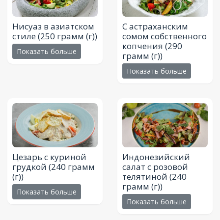
Нисуаз в азиатском
С астраханским
стиле
(250 грамм (г))
сомом собственного
копчения
(290
Показать больше
грамм (г))
Показать больше
Цезарь с куриной
Индонезийский
грудкой
(240 грамм
салат с розовой
(г))
телятиной
(240
грамм (г))
Показать больше
Показать больше