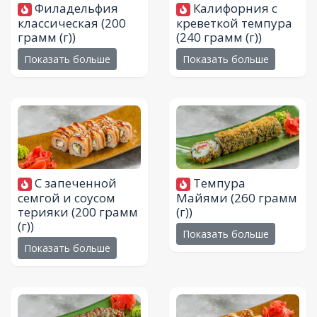
Филадельфия
Калифорния с
классическая
(200
креветкой темпура
грамм (г))
(240 грамм (г))
Показать больше
Показать больше
С запеченной
Темпура
семгой и соусом
Майями
(260 грамм
терияки
(200 грамм
(г))
(г))
Показать больше
Показать больше