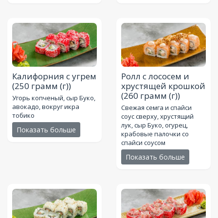
Калифорния с угрем
Ролл с лососем и
(250 грамм (г))
хрустящей крошкой
(260 грамм (г))
Угорь копченый, сыр Буко,
авокадо, вокруг икра
Свежая семга и спайси
тобико
соус сверху, хрустящий
лук, сыр Буко, огурец,
Показать больше
крабовые палочки со
спайси соусом
Показать больше