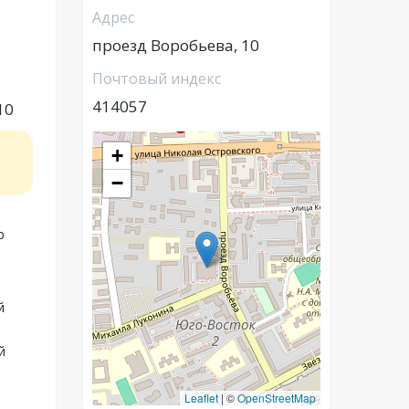
Адрес
проезд Воробьева, 10
Почтовый индекс
414057
10
+
−
р
й
й
Leaflet
|
©
OpenStreetMap