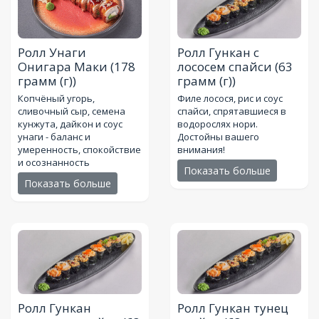
Ролл Унаги
Ролл Гункан с
Онигара Маки
(178
лососем спайси
(63
грамм (г))
грамм (г))
Копчёный угорь,
Филе лосося, рис и соус
сливочный сыр, семена
спайси, спрятавшиеся в
кунжута, дайкон и соус
водорослях нори.
унаги - баланс и
Достойны вашего
умеренность, спокойствие
внимания!
и осознанность
Показать больше
Показать больше
Ролл Гункан
Ролл Гункан тунец