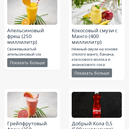
Апельсиновый
Кокосовый смузи с
фреш
(250
Манго
(400
миллилитр)
миллилитр)
Свежевыжатый
Нежный смузи на основе
апельсиновый сок
спелого манго, банана,
кокосового молока и
Показать больше
ананасового сока
Показать больше
Грейпфрутовый
Добрый Кола 0,5