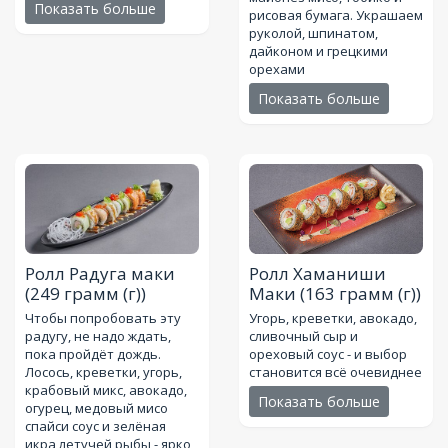
Показать больше
рисовая бумага. Украшаем
руколой, шпинатом,
дайконом и грецкими
орехами
Показать больше
Ролл Радуга маки
Ролл Хаманиши
(249 грамм (г))
Маки
(163 грамм (г))
Чтобы попробовать эту
Угорь, креветки, авокадо,
радугу, не надо ждать,
сливочный сыр и
пока пройдёт дождь.
ореховый соус - и выбор
Лосось, креветки, угорь,
становится всё очевиднее
крабовый микс, авокадо,
Показать больше
огурец, медовый мисо
спайси соус и зелёная
икра летучей рыбы - ярко,