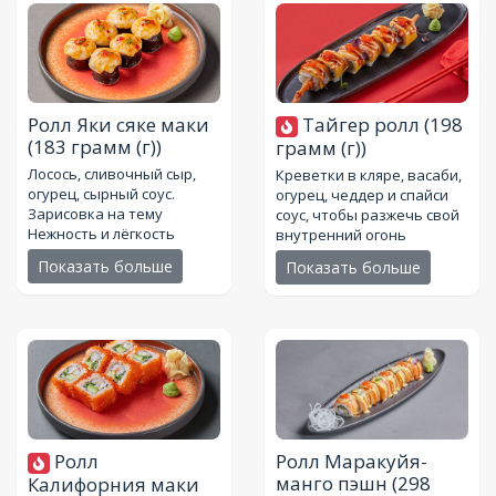
Ролл Яки сяке маки
Тайгер ролл
(198
(183 грамм (г))
грамм (г))
Лосось, сливочный сыр,
Креветки в кляре, васаби,
огурец, сырный соус.
огурец, чеддер и спайси
Зарисовка на тему
соус, чтобы разжечь свой
Нежность и лёгкость
внутренний огонь
Показать больше
Показать больше
Ролл
Ролл Маракуйя-
манго пэшн
(298
Калифорния маки