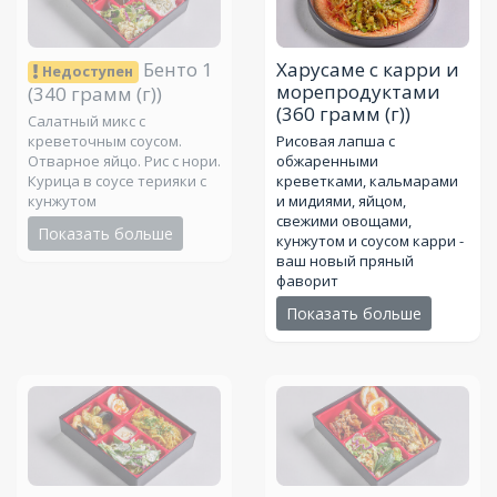
Бенто 1
Харусаме с карри и
Недоступен
морепродуктами
(340 грамм (г))
(360 грамм (г))
Салатный микс с
креветочным соусом.
Рисовая лапша с
Отварное яйцо. Рис с нори.
обжаренными
Курица в соусе терияки с
креветками, кальмарами
кунжутом
и мидиями, яйцом,
свежими овощами,
Показать больше
кунжутом и соусом карри -
ваш новый пряный
фаворит
Показать больше