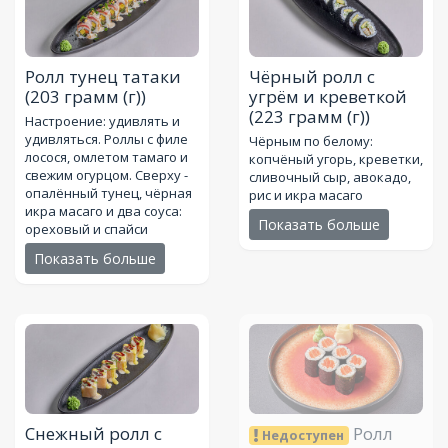
Ролл тунец татаки
Чёрный ролл с
(203 грамм (г))
угрём и креветкой
(223 грамм (г))
Настроение: удивлять и
удивляться. Роллы с филе
Чёрным по белому:
лосося, омлетом тамаго и
копчёный угорь, креветки,
свежим огурцом. Сверху -
сливочный сыр, авокадо,
опалённый тунец, чёрная
рис и икра масаго
икра масаго и два соуса:
Показать больше
ореховый и спайси
Показать больше
Снежный ролл с
Ролл
Недоступен