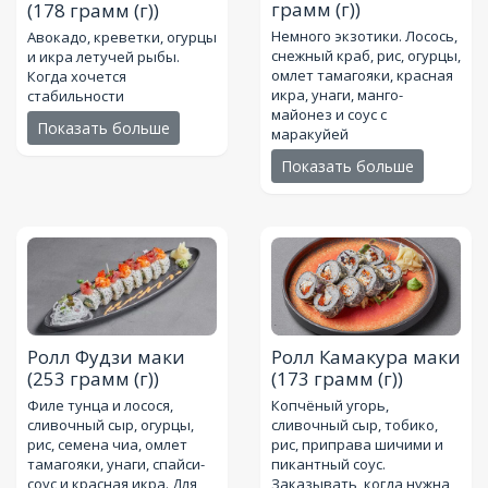
грамм (г))
(178 грамм (г))
Немного экзотики. Лосось,
Авокадо, креветки, огурцы
снежный краб, рис, огурцы,
и икра летучей рыбы.
омлет тамагояки, красная
Когда хочется
икра, унаги, манго-
стабильности
майонез и соус с
Показать больше
маракуйей
Показать больше
Ролл Фудзи маки
Ролл Камакура маки
(253 грамм (г))
(173 грамм (г))
Филе тунца и лосося,
Копчёный угорь,
сливочный сыр, огурцы,
сливочный сыр, тобико,
рис, семена чиа, омлет
рис, приправа шичими и
тамагояки, унаги, спайси-
пикантный соус.
соус и красная икра. Для
Заказывать, когда нужна