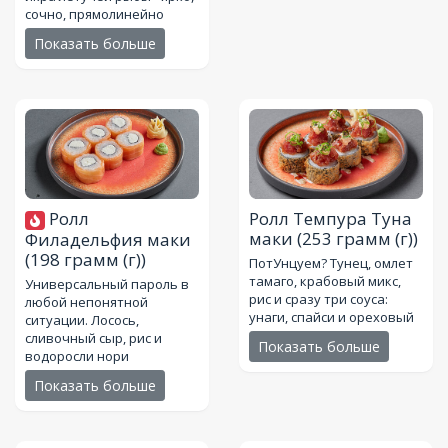
сочно, прямолинейно
Показать больше
Ролл
Ролл Темпура Туна
маки
(253 грамм (г))
Филадельфия маки
(198 грамм (г))
ПотУнцуем? Тунец, омлет
тамаго, крабовый микс,
Универсальный пароль в
рис и сразу три соуса:
любой непонятной
унаги, спайси и ореховый
ситуации. Лосось,
сливочный сыр, рис и
Показать больше
водоросли нори
Показать больше