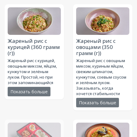
Жареный рис с
Жареный рис с
курицей
(360 грамм
овощами
(350
(г))
грамм (г))
Жареный рис с курицей,
Жареный рис с овощным
овощным миксом, яйцом,
миксом, куриным яйцом,
кунжутом и зелёным
свежим шпинатом,
луком. Простой, но при
кунжутом, соевым соусом
этом запоминающийся
и зелёным луком.
Заказывать, когда
Показать больше
хочется стабильности
Показать больше