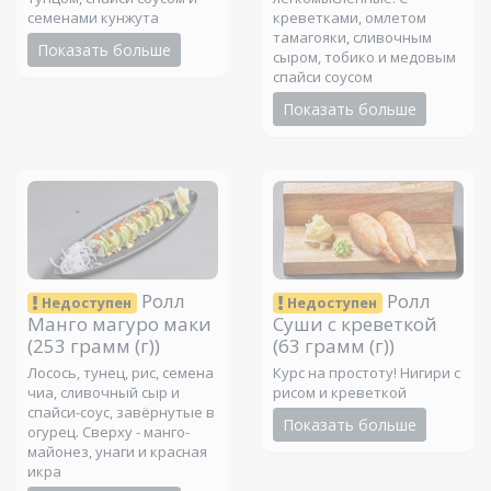
семенами кунжута
креветками, омлетом
тамагояки, сливочным
Показать больше
сыром, тобико и медовым
спайси соусом
Показать больше
Ролл
Ролл
Недоступен
Недоступен
Манго магуро маки
Суши с креветкой
(253 грамм (г))
(63 грамм (г))
Лосось, тунец, рис, семена
Курс на простоту! Нигири с
чиа, сливочный сыр и
рисом и креветкой
спайси-соус, завёрнутые в
Показать больше
огурец. Сверху - манго-
майонез, унаги и красная
икра