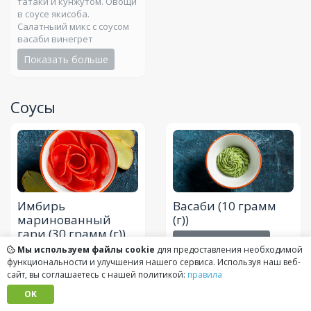
татаки и кунжутом. Овощи
в соусе якисоба.
Салатныий микс с соусом
васаби винегрет
Показать больше
Соусы
Имбирь
Васаби
(10 грамм
маринованный
(г))
гари
(30 грамм (г))
Показать больше
Мы используем файлы cookie
для предоставления необходимой
Маринованный имбирь
функциональности и улучшения нашего сервиса. Используя наш веб-
Показать больше
сайт, вы соглашаетесь с нашей политикой:
правила
OK