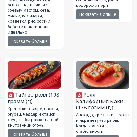
основе пасты чили с
водоросли нори
соевым маслом, кета,
Показать больше
мидии, кальмары,
креветки, рис, ростки
бобов и шампиньоны.
Идеально
Показать больше
Тайгер ролл
(198
Ролл
грамм (г))
Калифорния маки
(178 грамм (г))
Креветки в кляре, васаби,
огурец, чеддер и спайси
Авокадо, креветки, огурцы
соус, чтобы разжечь свой
и икра летучей рыбы.
внутренний огонь
Когда хочется
стабильности
Показать больше