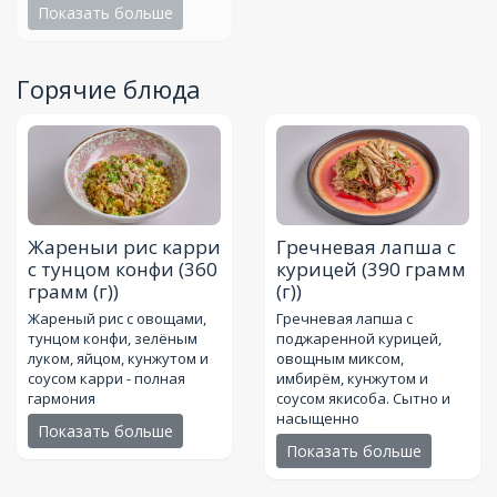
Показать больше
Горячие блюда
Жареныи рис карри
Гречневая лапша с
с тунцом конфи
(360
курицей
(390 грамм
грамм (г))
(г))
Жареный рис с овощами,
Гречневая лапша с
тунцом конфи, зелёным
поджаренной курицей,
луком, яйцом, кунжутом и
овощным миксом,
соусом карри - полная
имбирём, кунжутом и
гармония
соусом якисоба. Сытно и
насыщенно
Показать больше
Показать больше