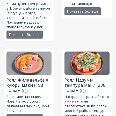
Когда нужен компромисс. 2
Роллы с авокадо
в 1: белая рыба в темпуре
Показать больше
(в огурце и в угре).
Украшаем икрой тобико.
Поливаем медовым
спайси-соусом и унаги
Показать больше
Ролл Филадельфия
Ролл Идзуми
куюри маки
(198
темпура маки
(238
грамм (г))
грамм (г))
Знакомое название.
Настроение: расслабиться
Новый вкус. Лосось,
и ни на что не
сливочный сыр, рис, нори
отвлекаться. Филе белой
и огурец
морской рыбы в темпуре,
майонез мисо, тобико и