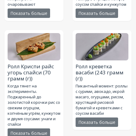
очаровывают
соусом спайси и кунжутом
Показать больше
Показать больше
Ролл Криспи райс
Ролл креветка
угорь спайси
(70
васаби
(243 грамм
грамм (г))
(г))
Когда тянет на
Пикантный момент: роллы
эксперименты.
с сурими, авокадо, икрой
Поджаренный до
масаго, огурцами, рисом,
золотистой корочки рис со
хрустящей рисовой
свежим огурцом,
бумагой и креветками с
копчёным угрём, кунжутом
соусом васаби
и двумя соусами: унаги и
Показать больше
спайси
Показать больше