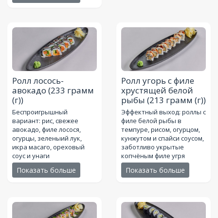
Ролл лосось-
Ролл угорь с филе
авокадо
(233 грамм
хрустящей белой
(г))
рыбы
(213 грамм (г))
Беспроигрышный
Эффектный выход: роллы с
вариант: рис, свежее
филе белой рыбы в
авокадо, филе лосося,
темпуре, рисом, огурцом,
огурцы, зеленыий лук,
кунжутом и спайси соусом,
икра масаго, ореховый
заботливо укрытые
соус и унаги
копчёным филе угря
Показать больше
Показать больше