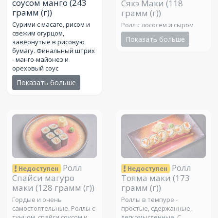
соусом манго
(243
Сякэ Маки
(118
грамм (г))
грамм (г))
Сурими с масаго, рисом и
Ролл с лососем и сыром
свежим огурцом,
Показать больше
завёрнутые в рисовую
бумагу. Финальный штрих
- манго-майонез и
ореховый соус
Показать больше
Ролл
Ролл
Недоступен
Недоступен
Спайси магуро
Тояма маки
(173
маки
(128 грамм (г))
грамм (г))
Гордые и очень
Роллы в темпуре -
самостоятельные. Роллы с
простые, сдержанные,
тунцом, спайси соусом и
легкомысленные. С