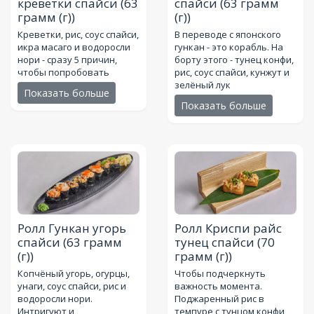
креветки спайси
(63
спайси
(63 грамм
грамм (г))
(г))
Креветки, рис, соус спайси,
В переводе с японского
икра масаго и водоросли
гункан - это корабль. На
нори - сразу 5 причин,
борту этого - тунец конфи,
чтобы попробовать
рис, соус спайси, кунжут и
зелёный лук
Показать больше
Показать больше
Ролл Гункан угорь
Ролл Криспи райс
спайси
(63 грамм
тунец спайси
(70
(г))
грамм (г))
Копчёный угорь, огурцы,
Чтобы подчеркнуть
унаги, соус спайси, рис и
важность момента.
водоросли нори.
Поджаренный рис в
Интригуют и
темпуре с тунцом конфи,