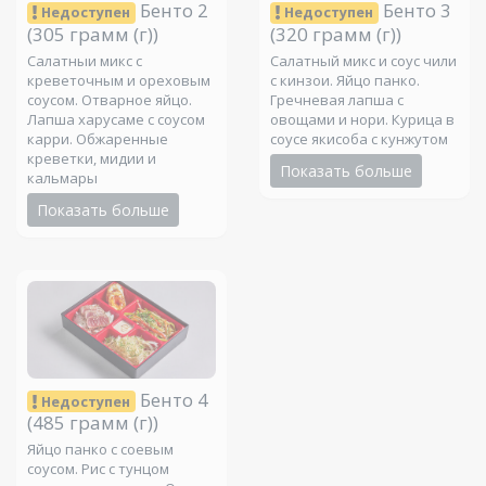
Бенто 2
Бенто 3
Недоступен
Недоступен
(305 грамм (г))
(320 грамм (г))
Салатныи микс с
Салатный микс и соус чили
креветочным и ореховым
с кинзои. Яйцо панко.
соусом. Отварное яйцо.
Гречневая лапша с
Лапша харусаме с соусом
овощами и нори. Курица в
карри. Обжаренные
соусе якисоба с кунжутом
креветки, мидии и
Показать больше
кальмары
Показать больше
Бенто 4
Недоступен
(485 грамм (г))
Яйцо панко с соевым
соусом. Рис с тунцом