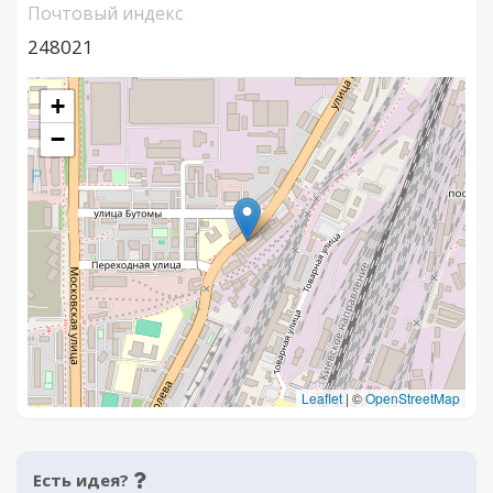
Почтовый индекс
248021
+
−
Leaflet
|
©
OpenStreetMap
Есть идея?