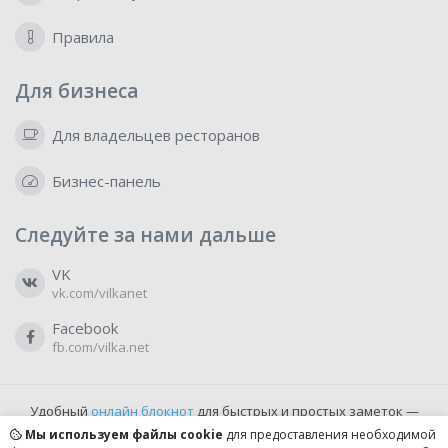
Правила
Для бизнеса
Для владельцев ресторанов
Бизнес-панель
Следуйте за нами дальше
VK
vk.com/vilkanet
Facebook
fb.com/vilka.net
Удобный
онлайн блокнот
для быстрых и простых заметок —
бесплатно и доступно прямо из браузера.
Мы используем файлы cookie
для предоставления необходимой