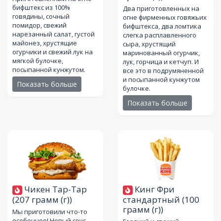
бифштекс из 100%
Два приготовленных на
говядины, сочный
огне фирменных говяжьих
помидор, свежий
бифштекса, два ломтика
нарезанный салат, густой
слегка расплавленного
майонез, хрустящие
сыра, хрустящий
огурчики и свежий лук на
маринованный огурчик,
мягкой булочке,
лук, горчица и кетчуп. И
посыпанной кунжутом.
все это в подрумяненной
и посыпанной кунжутом
Показать больше
булочке.
Показать больше
Чикен Тар-Тар
Кинг Фри
(207 грамм (г))
стандартный
(100
грамм (г))
Мы приготовили что-то
особенное! Новый соус