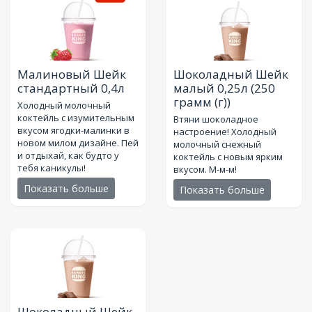
Малиновый Шейк
Шоколадный Шейк
стандартный 0,4л
малый 0,25л
(250
грамм (г))
Холодный молочный
коктейль с изумительным
Втяни шоколадное
вкусом ягодки-малинки в
настроение! Холодный
новом милом дизайне. Пей
молочный снежный
и отдыхай, как будто у
коктейль с новым ярким
тебя каникулы!
вкусом. М-м-м!
Показать больше
Показать больше
Шоколадный Шейк