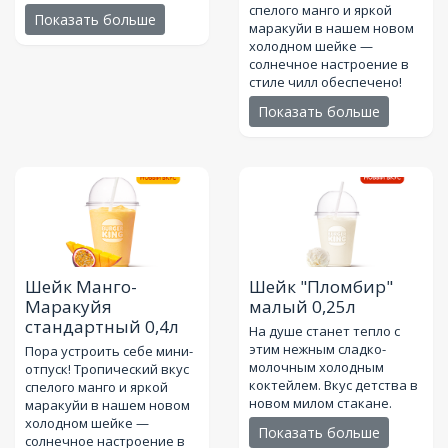
спелого манго и яркой
Показать больше
маракуйи в нашем новом
холодном шейке —
солнечное настроение в
стиле чилл обеспечено!
Показать больше
Шейк Манго-
Шейк "Пломбир"
Маракуйя
малый 0,25л
стандартный 0,4л
На душе станет тепло с
этим нежным сладко-
Пора устроить себе мини-
молочным холодным
отпуск! Тропический вкус
коктейлем. Вкус детства в
спелого манго и яркой
новом милом стакане.
маракуйи в нашем новом
холодном шейке —
Показать больше
солнечное настроение в