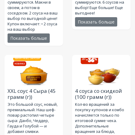
суммируются. Макни в
суммируются. 6 соусов на
своем, а потом в
выбор! Еще больше! Еще
соседском. 2 соуса на ваш
выгоднее!
выбор по выгодной цене!
Показать больше
Купон включает: • 2 соуса
на ваш выбор
Показать больше
XXL соус 4 Сыра
(45
4 соуса со скидкой
грамм (г))
(100 грамм (г))
Это большой соус, новый,
Кол-во вращений за
премиальный. Наш шеф-
покупку купонов и комбо
повар растопил четыре
начисляется только по
сыра: Данбо, Чеддер,
итоговой сумме чека.
Гауда и Голубой — и
Дополнительные
добавил сливки.
вращения за блюда,