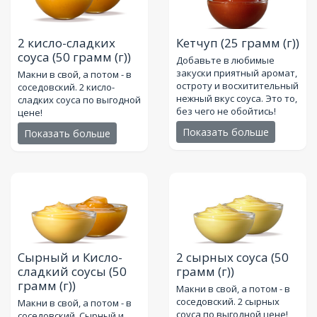
2 кисло-сладких
Кетчуп
(25 грамм (г))
соуса
(50 грамм (г))
Добавьте в любимые
закуски приятный аромат,
Макни в свой, а потом - в
остроту и восхитительный
соседовский. 2 кисло-
нежный вкус соуса. Это то,
сладких соуса по выгодной
без чего не обойтись!
цене!
Показать больше
Показать больше
Сырный и Кисло-
2 сырных соуса
(50
сладкий соусы
(50
грамм (г))
грамм (г))
Макни в свой, а потом - в
соседовский. 2 сырных
Макни в свой, а потом - в
соуса по выгодной цене!
соседовский. Сырный и