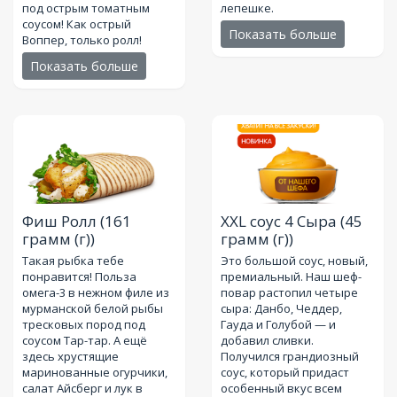
под острым томатным
лепешке.
соусом! Как острый
Показать больше
Воппер, только ролл!
Показать больше
Фиш Ролл
(161
XXL соус 4 Сыра
(45
грамм (г))
грамм (г))
Такая рыбка тебе
Это большой соус, новый,
понравится! Польза
премиальный. Наш шеф-
омега-3 в нежном филе из
повар растопил четыре
мурманской белой рыбы
сыра: Данбо, Чеддер,
тресковых пород под
Гауда и Голубой — и
соусом Тар-тар. А ещё
добавил сливки.
здесь хрустящие
Получился грандиозный
маринованные огурчики,
соус, который придаст
салат Айсберг и лук в
особенный вкус всем