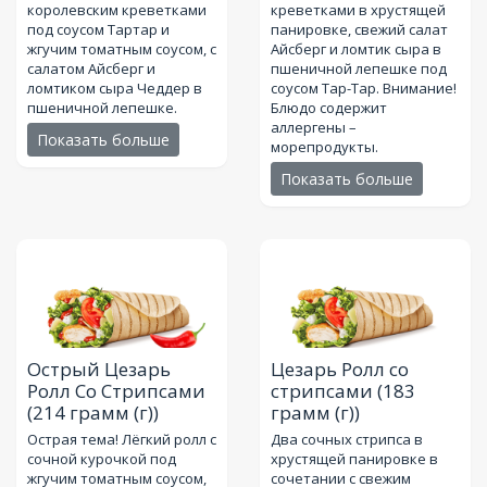
королевским креветками
креветками в хрустящей
под соусом Тартар и
панировке, свежий салат
жгучим томатным соусом, с
Айсберг и ломтик сыра в
салатом Айсберг и
пшеничной лепешке под
ломтиком сыра Чеддер в
соусом Тар-Тар. Внимание!
пшеничной лепешке.
Блюдо содержит
аллергены –
Показать больше
морепродукты.
Показать больше
Острый Цезарь
Цезарь Ролл со
Ролл Со Стрипсами
стрипсами
(183
(214 грамм (г))
грамм (г))
Острая тема! Лёгкий ролл с
Два сочных стрипса в
сочной курочкой под
хрустящей панировке в
жгучим томатным соусом,
сочетании с свежим