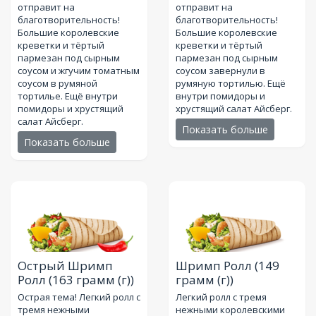
отправит на
отправит на
благотворительность!
благотворительность!
Большие королевские
Большие королевские
креветки и тёртый
креветки и тёртый
пармезан под сырным
пармезан под сырным
соусом и жгучим томатным
соусом завернули в
соусом в румяной
румяную тортилью. Ещё
тортилье. Ещё внутри
внутри помидоры и
помидоры и хрустящий
хрустящий салат Айсберг.
салат Айсберг.
Показать больше
Показать больше
Острый Шримп
Шримп Ролл
(149
Ролл
(163 грамм (г))
грамм (г))
Острая тема! Легкий ролл с
Легкий ролл с тремя
тремя нежными
нежными королевскими