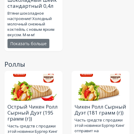
стандартный 0,4л
Втяни шоколадное
настроение! Холодный
молочный снежный
коктейль с новым ярким
вкусом. М-м-м!
Показать больше
Роллы
Острый Чикен Ролл
Чикен Ролл Сырный
Сырный Дуэт
(195
Дуэт
(181 грамм (г))
грамм (г))
Часть средств с продажи
этой новинки Бургер Кинг
Часть средств с продажи
отправит на
этой новинки Бургер Кинг