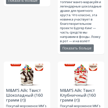
Показать больше
топпинг манго-маракуйя и
легендарные шоколадные
драже для приятного
хруста. Что классно, эта
новинка участвует в
благотворительном
проекте Бургер Кинг —
часть средств мы
направим в фонды. Ложку
в рот — и на взлёт!
Показать больше
M&M’S Айс Твист
M&M’S Айс Твист
Шоколадный
(160
Клубничный
(160
грамм (г))
грамм (г))
Покупай мороженое MM`s
Покупай мороженое MM`s