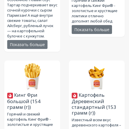
Горячий и свежий
Тартар подчеркивает вкус
картофель Кинг Фри® -
сочной курочки с сыром
золотистые и хрустящие
Пармезан! А ещё внутри
ломтики отлично
свежие томаты, салат
дополнят любой обед
Айсберг, рубленый лучок
Показать больше
— на картофельной
булочке с кунжутом.
Показать больше
Кинг Фри
Картофель
большой
(154
Деревенский
грамм (г))
стандартный
(153
грамм (г))
Горячий и свежий
картофель Кинг Фри® -
Известный всем вкус
золотистые и хрустящие
деревенского картофеля –