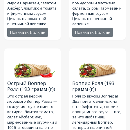
сыром Пармезан, салатом
помидором и листьями
Айсберг, ломтиком томата
салата, сыром Пармезан и
и фирменным соусом
фирменным соусом
Цезарь в ароматной
Цезарь в пшеничной
пшеничной лепешке.
лепешке.
Показать больше
Показать больше
Острый Воппер
Воппер Ролл
(193
Ролл
(193 грамм (г))
грамм (г))
Это острая версия
Ролл со вкусом Воппера!
любимого Воппер Ролла —
Два приготовленных на
со жгучим соусом вместо
огне бифштекса, свежие
кетчупа! Ломтик томата,
овощи, много соуса — все,
салат Айсберг, лук,
за что любят наш
маринованные огурчики и
легендарный Воппер,
100%-я говядина на огне
теперь в пшеничной