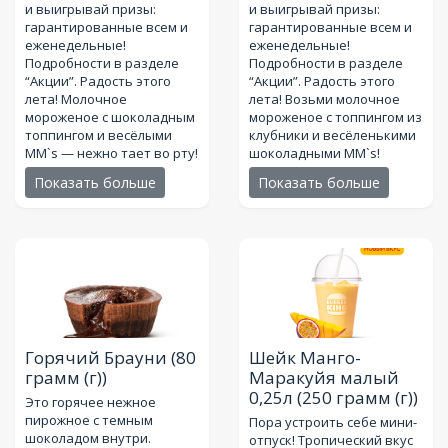
и выигрывай призы:
и выигрывай призы:
гарантированные всем и
гарантированные всем и
еженедельные!
еженедельные!
Подробности в разделе
Подробности в разделе
“Акции”. Радость этого
“Акции”. Радость этого
лета! Молочное
лета! Возьми молочное
мороженое с шоколадным
мороженое с топпингом из
топпингом и весёлыми
клубники и весёленькими
MM`s — нежно тает во рту!
шоколадными MM`s!
Показать больше
Показать больше
Горячий Брауни
(80
Шейк Манго-
грамм (г))
Маракуйя малый
0,25л
(250 грамм (г))
Это горячее нежное
пирожное с темным
Пора устроить себе мини-
шоколадом внутри.
отпуск! Тропический вкус