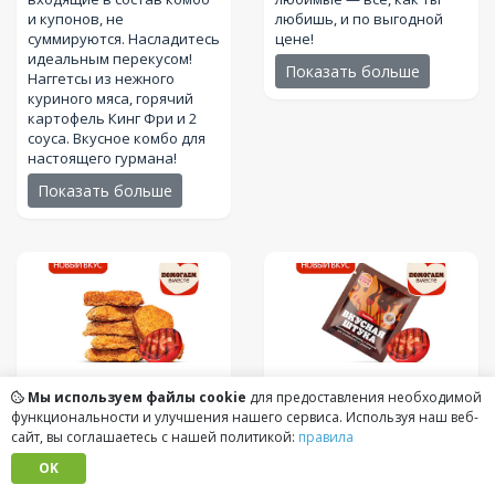
и купонов, не
любишь, и по выгодной
суммируются. Насладитесь
цене!
идеальным перекусом!
Показать больше
Наггетсы из нежного
куриного мяса, горячий
картофель Кинг Фри и 2
соуса. Вкусное комбо для
настоящего гурмана!
Показать больше
Наггетсы Барбекю
Приправа Вкусная
Мы используем файлы cookie
для предоставления необходимой
(6 шт.)
(83 грамм (г))
Штука Барбекю
(5
функциональности и улучшения нашего сервиса. Используя наш веб-
грамм (г))
Сочные кусочки куриного
сайт, вы соглашаетесь с нашей политикой:
правила
филе в хрустящей
Новая приправа
OK
панировке уже щедро
«Барбекю» — это тот
приправлены вкусом
самый аромат костра,