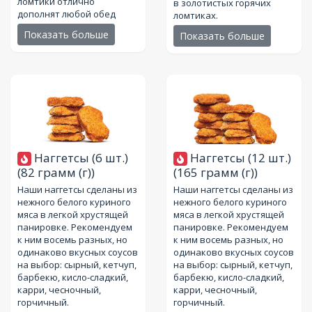
ломтики отлично
в золотистых горячих
дополнят любой обед
ломтиках.
Показать больше
Показать больше
Наггетсы (6 шт.)
Наггетсы (12 шт.)
(82 грамм (г))
(165 грамм (г))
Наши наггетсы сделаны из
Наши наггетсы сделаны из
нежного белого куриного
нежного белого куриного
мяса в легкой хрустящей
мяса в легкой хрустящей
панировке. Рекомендуем
панировке. Рекомендуем
к ним восемь разных, но
к ним восемь разных, но
одинаково вкусных соусов
одинаково вкусных соусов
на выбор: сырный, кетчуп,
на выбор: сырный, кетчуп,
барбекю, кисло-сладкий,
барбекю, кисло-сладкий,
карри, чесночный,
карри, чесночный,
горчичный.
горчичный.