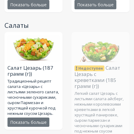
Показать больше
Показать больше
Салаты
Салат Цезарь
(187
Салат
Недоступен
грамм (г))
Цезарь с
креветками
(185
Традиционный рецепт
грамм (г))
салата «Цезарь» с
листьями зеленого салата,
Легкий салат Цезарь с
чесночными сухариками,
листьями салата айсберг,
сыром Пармезан и
нежными королевскими
хрустящей курочкой под
креветками в легкой
нежным соусом Цезарь.
хрустящей панировке,
сыром пармезан и
Показать больше
чесночными сухариками
под нежным соусом