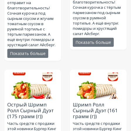
благотворительность!
отправит на
Сочная курочка с тёртым
благотворительность!
пармезаном под сырным
Сочная курочка под
соусом в румяной
сырным соусом и жгучим
тортилье. А ещё внутри:
томатным соусом в
помидоры и хрустящий
румяной тортилье с
салат Айсберг.
тёртым пармезаном. А
ещё внутри: помидоры и
Показать больше
хрустящий салат Айсберг.
Показать больше
Острый Шримп
Шримп Ролл
Ролл Сырный Дуэт
Сырный Дуэт
(161
(175 грамм (г))
грамм (г))
Часть средств с продажи
Часть средств с продажи
этой новинки Бургер Кинг
этой новинки Бургер Кинг