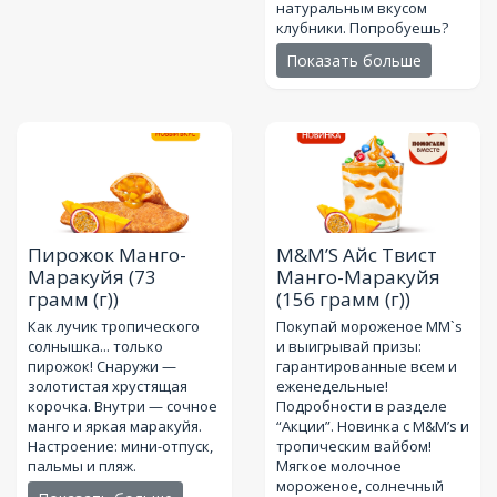
натуральным вкусом
клубники. Попробуешь?
Показать больше
Пирожок Манго-
M&M’S Айс Твист
Маракуйя
(73
Манго-Маракуйя
грамм (г))
(156 грамм (г))
Как лучик тропического
Покупай мороженое MM`s
солнышка... только
и выигрывай призы:
пирожок! Снаружи —
гарантированные всем и
золотистая хрустящая
еженедельные!
корочка. Внутри — сочное
Подробности в разделе
манго и яркая маракуйя.
“Акции”. Новинка с M&M’s и
Настроение: мини-отпуск,
тропическим вайбом!
пальмы и пляж.
Мягкое молочное
мороженое, солнечный