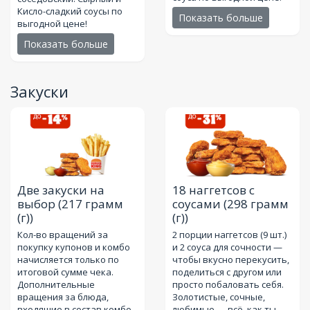
Кисло-сладкий соусы по
Показать больше
выгодной цене!
Показать больше
Закуски
Две закуски на
18 наггетсов с
выбор
(217 грамм
соусами
(298 грамм
(г))
(г))
Кол-во вращений за
2 порции наггетсов (9 шт.)
покупку купонов и комбо
и 2 соуса для сочности —
начисляется только по
чтобы вкусно перекусить,
итоговой сумме чека.
поделиться с другом или
Дополнительные
просто побаловать себя.
вращения за блюда,
Золотистые, сочные,
входящие в состав комбо
любимые — всё, как ты