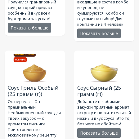
Получился грандиозный
входящие в состав комбо
соус, который придаст
и купонов, не
особенный вкус всем
суммируются. Комбо с 4
бургерам и закускам!
соусами на выбор! Для
компании из 4 человек.
Показать больше
Показать больше
Соус Гриль Особый
Соус Сырный
(25
(25 грамм (г))
грамм (г))
Он вернулся. Он
Добавьте в любимые
премиальный.
закуски приятный аромат,
Необыкновенный соус для
остроту и восхитительный
твоих закусок — с
нежный вкус соуса. Это то,
ароматом пикника.
без чего не обойтись!
Приготовлен по
Показать больше
эксклюзивному рецепту