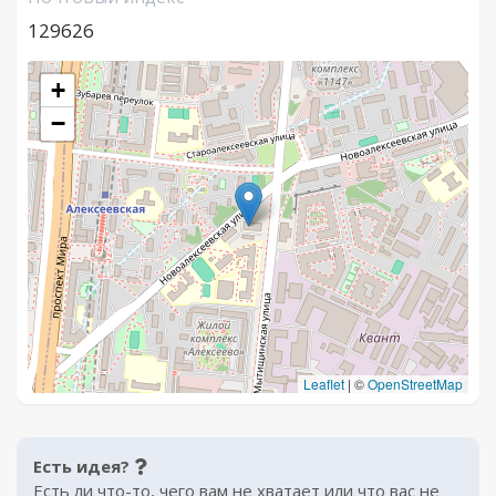
129626
+
−
Leaflet
|
©
OpenStreetMap
Есть идея?
Есть ли что-то, чего вам не хватает или что вас не