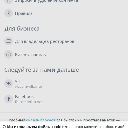
Запросить удаление контента
Правила
Для бизнеса
Для владельцев ресторанов
Бизнес-панель
Следуйте за нами дальше
VK
vk.com/vilkanet
Facebook
fb.com/vilka.net
Удобный
онлайн блокнот
для быстрых и простых заметок —
бесплатно и доступно прямо из браузера.
Мы используем файлы cookie
для предоставления необходимой