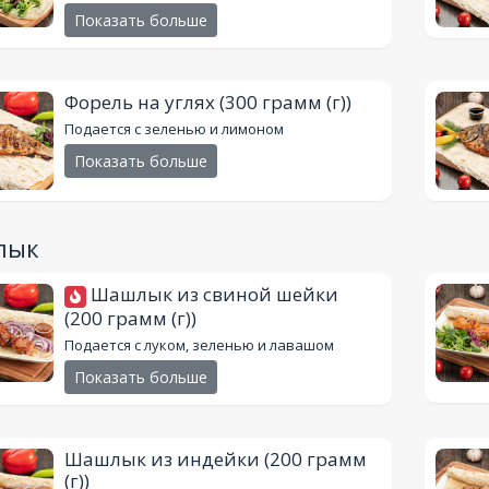
Показать больше
Форель на углях
(300 грамм (г))
Подается с зеленью и лимоном
Показать больше
лык
Шашлык из cвинoй шейки
(200 грамм (г))
Подается с луком, зеленью и лавашом
Показать больше
Шашлык из индейки
(200 грамм
(г))