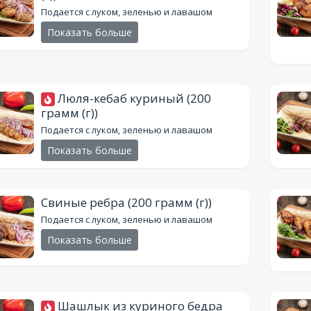
Подается с луком, зеленью и лавашом
Показать больше
Люля-кебаб куриный
(200
грамм (г))
Подается с луком, зеленью и лавашом
Показать больше
Свиные ребра
(200 грамм (г))
Подается с луком, зеленью и лавашом
Показать больше
Шашлык из куриного бедра