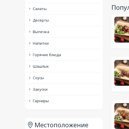
Попу
Салаты
Десерты
Выпечка
Напитки
Горячие блюда
Шашлык
Соусы
Закуски
Гарниры
Местоположение