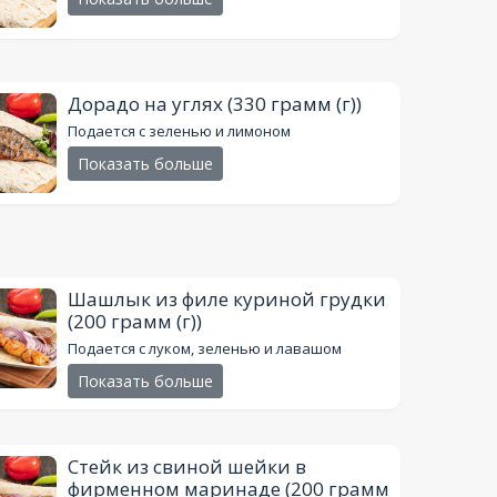
Дорадо на углях
(330 грамм (г))
Подается с зеленью и лимоном
Показать больше
Шашлык из филе куриной грудки
(200 грамм (г))
Подается с луком, зеленью и лавашом
Показать больше
Стейк из cвинoй шейки в
фирменном маринаде
(200 грамм