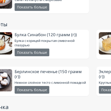
Показать больше
рты
Булка Синабон
(120 грамм (г))
Булка с корицей покрытая сливочной
глазурью
Показать больше
Берлинское печенье
(150 грамм
Эклер
(г))
(г))
Нежное слоёное тесто с лимонной помадкой
Круглы
Показать больше
Пока
чка