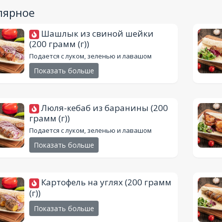
лярное
Шашлык из cвинoй шейки
(200 грамм (г))
Подается с луком, зеленью и лавашом
Показать больше
Люля-кебаб из баранины
(200
грамм (г))
Подается с луком, зеленью и лавашом
Показать больше
Картофель на углях
(200 грамм
(г))
Показать больше