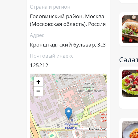
Страна и регион
Головинский район, Москва
(Московская область), Россия
Адрес
Кронштадтский бульвар, 3с3
Почтовый индекс
Сала
125212
+
−