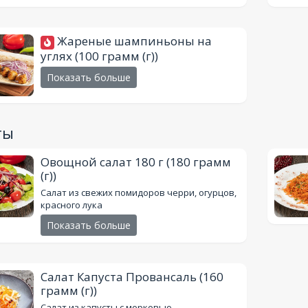
Жареные шампиньоны на
углях
(100 грамм (г))
Показать больше
ты
Овощной салат 180 г
(180 грамм
(г))
Салат из свежих помидоров черри, огурцов,
красного лука
Показать больше
Салат Капуста Провансаль
(160
грамм (г))
Салат из капусты с морковью