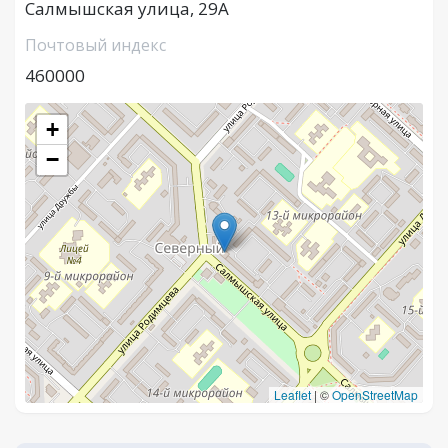
Салмышская улица, 29А
Почтовый индекс
460000
+
−
Leaflet
|
©
OpenStreetMap