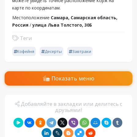
можете увидеть точное расположение Корж на
карте по координатам.
Местоположение
Самара, Самарская область,
Россия
/
улица Льва Толстого, 30Б
Теги
Кофейня
Десерты
Завтраки
Показать меню
Добавляйте в закладки или делитесь с
друзьями!