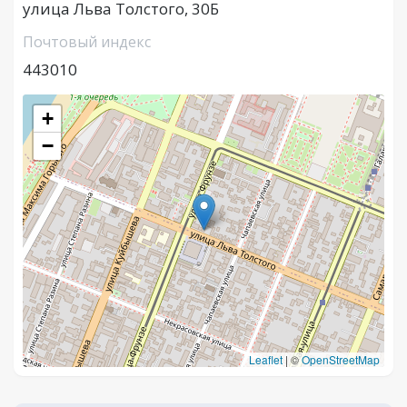
улица Льва Толстого, 30Б
Почтовый индекс
443010
+
−
Leaflet
|
©
OpenStreetMap