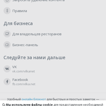
Правила
Для бизнеса
Для владельцев ресторанов
Бизнес-панель
Следуйте за нами дальше
VK
vk.com/vilkanet
Facebook
fb.com/vilka.net
Удобный
онлайн блокнот
для быстрых и простых заметок —
бесплатно и доступно прямо из браузера.
Мы используем файлы cookie
для предоставления необходимой