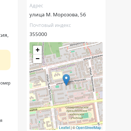
Адрес
улица М. Морозова, 56
Почтовый индекс
355000
сия,
+
−
номер
ая
Leaflet
|
©
OpenStreetMap