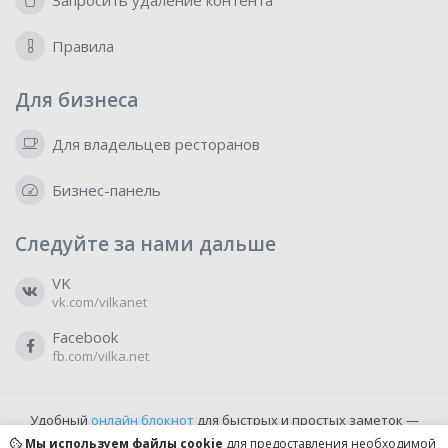
Запросить удаление контента
Правила
Для бизнеса
Для владельцев ресторанов
Бизнес-панель
Следуйте за нами дальше
VK
vk.com/vilkanet
Facebook
fb.com/vilka.net
Удобный
онлайн блокнот
для быстрых и простых заметок —
бесплатно и доступно прямо из браузера.
Мы используем файлы cookie
для предоставления необходимой